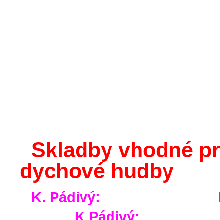
Skladby vhodné pr
dychové hudby
K. Pádivý:
K.Pá
K.Pádivý: J.