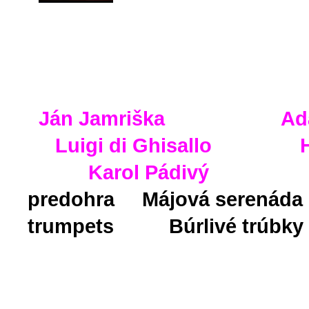
Ján Jamriška
A
Luigi di Ghisallo
Karol Pádivý
predohra Májová seren
trumpets Búrlivé trú