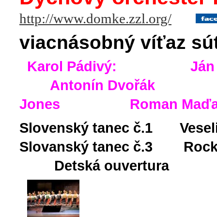
http://www.domke.zzl.org/
viacnásobný víťaz s
Karol Pádivý: J
Antonín Dvořák M
Jones Roman Maď
Slovenský tanec č.1 Ves
Slovanský tanec č.3 Rock 
Detská ouvertura