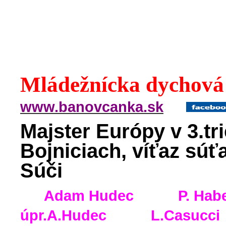
Mládežnícka dychov
www.banovcanka.sk
Majster Európy v 3.tr
Bojniciach, víťaz sú
Súči
Adam Hudec P. Haber
úpr.A.Hudec L.