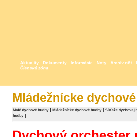
Aktuality
Dokumenty
Informácie
Noty
Archív nôt
Členská zóna
Mládežnícke dychové
|
|
Malé dychové hudby
Mládežnícke dychové hudby
Súťaže dychovej 
|
hudby
Dychový orchester