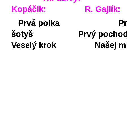
Kopáčik: R. Gajlí
Prvá polka
Pr
šotyš
Prvý p
Veselý krok Našej ml