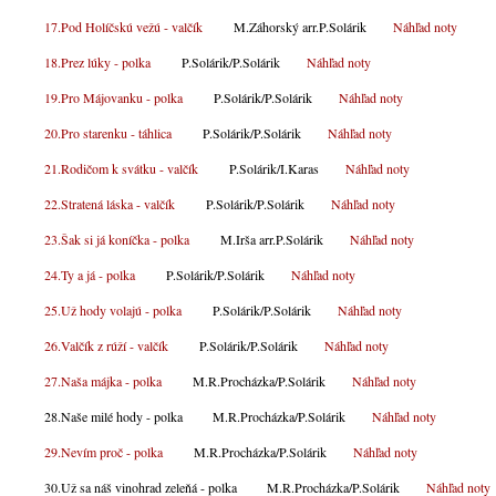
17.Pod Holíčskú vežú - valčík
M.Záhorský arr.P.Solárik
Náhľad noty
18.Prez lúky - polka
P.Solárik/P.Solárik
Náhľad noty
19.Pro Májovanku - polka
P.Solárik/P.Solárik
Náhľad noty
20.Pro starenku - táhlica
P.Solárik/P.Solárik
Náhľad noty
21.Rodičom k svátku - valčík
P.Solárik/I.Karas
Náhľad noty
22.Stratená láska - valčík
P.Solárik/P.Solárik
Náhľad noty
23.Šak si já koníčka - polka
M.Irša arr.P.Solárik
Náhľad noty
24.Ty a já - polka
P.Solárik/P.Solárik
Náhľad noty
25.Už hody volajú - polka
P.Solárik/P.Solárik
Náhľad noty
26.Valčík z rúží - valčík
P.Solárik/P.Solárik
Náhľad noty
27.Naša májka - polka
M.R.Procházka/P.Solárik
Náhľad noty
28.Naše milé hody - polka M.R.Procházka/P.Solárik
Náhľad noty
29.Nevím proč - polka
M.R.Procházka/P.Solárik
Náhľad noty
30.Už sa náš vinohrad zeleňá - polka M.R.Procházka/P.Solárik
Náhľad noty