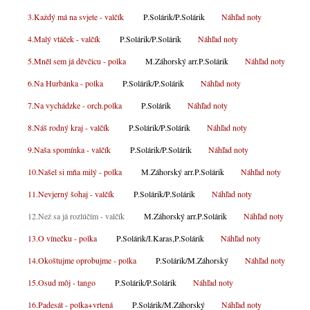
3.Každý má na svjete - valčík
P.Solárik/P.Solárik
Náhľad noty
4.Malý vtáček - valčík
P.Solárik/P.Solárik
Náhľad noty
5.Mněl sem já děvčicu - polka
M.Záhorský arr.P.Solárik
Náhľad noty
6.Na Hurbánka - polka
P.Solárik/P.Solárik
Náhľad noty
7.Na vychádzke - orch.polka
P.Solárik
Náhľad noty
8.Náš rodný kraj - valčík
P.Solárik/P.Solárik
Náhľad noty
9.Naša spomínka - valčík
P.Solárik/P.Solárik
Náhľad noty
10.Našel si mňa milý - polka
M.Záhorský arr.P.Solárik
Náhľad noty
11.Nevjerný šohaj - valčík
P.Solárik/P.Solárik
Náhľad noty
12.Než sa já rozlúčím - valčík
M.Záhorský arr.P.Solárik
Náhľad noty
13.O vínečku - polka
P.Solárik/I.Karas,P.Solárik
Náhľad noty
14.Okoštujme oprobujme - polka
P.Solárik/M.Záhorský
Náhľad noty
15.Osud môj - tango
P.Solárik/P.Solárik
Náhľad noty
16.Padesát - polka+vrtená
P.Solárik/M.Záhorský
Náhľad noty