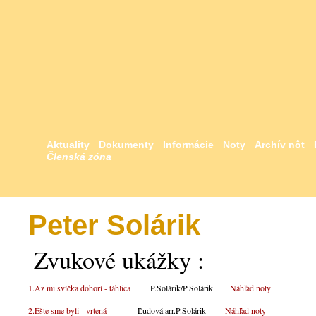
Aktuality
Dokumenty
Informácie
Noty
Archív nôt
Členská zóna
Peter Solárik
Zvukové ukážky :
1.Až mi svíčka dohorí - táhlica
P.Solárik/P.Solárik
Náhľad noty
2.Ešte sme byli - vrtená
Ľudová arr.P.Solárik
Náhľad noty