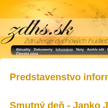
Aktuality
Dokumenty
Informácie
Noty
Archív nôt
Členská zóna
Predstavenstvo infor
Smutný deň - Janko J