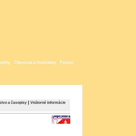
jekty
Členovia a Kontakty
Fórum
|
stvo a časopisy
Vnútorné informácie