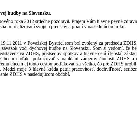
ovej hudby na Slovensku.
nového roka 2012 srdečne pozdravil. Prajem Vám hlavne pevné zdravi
ia pri realizovaní svojich predstáv a prianí v nasledujúcom roku.
19.11.2011 v Považskej Bystrici som bol zvolený za predsedu ZDHS s
 záväzok voči dychovej hudbe na Slovensku. Som si vedomí, že be
edstavenstva ZDHS, predsedov spolkov a hlavne celú členskú základň
Chcem naďalej pokračovať v napĺňaní zámerov činnosti ZDHS a 
ému chcem aj touto cestou poďakovať za všetko, čo pre ZDHS urobil 
bí. Medzi moje 3 hlavné kréda patrí: pracovitosť, dochvíľnosť, seri
ovanie ZDHS v nasledujúcom období.