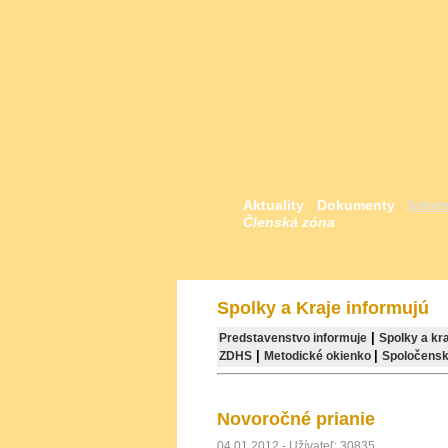
Aktuality
Dokumenty
Infor
Členská zóna
Spolky a Kraje informujú
|
Predstavenstvo informuje
Spolky a kra
|
|
ZDHS
Metodické okienko
Spoločensk
Novoročné prianie
04.01.2012 - Užívateľ: 30835