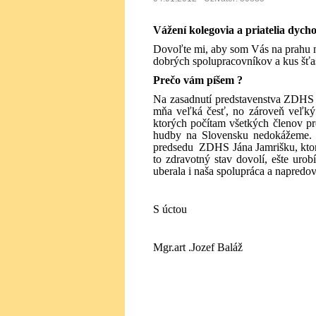
Vážení kolegovia a priatelia dych
Dovoľte mi, aby som Vás na prahu 
dobrých spolupracovníkov a kus šťast
Prečo vám píšem ?
Na zasadnutí predstavenstva ZDHS 
mňa veľká česť, no zároveň veľký
ktorých počítam všetkých členov pr
hudby na Slovensku nedokážeme. 
predsedu
ZDHS Jána Jamrišku, ktor
to zdravotný stav dovolí, ešte uro
uberala i naša spolupráca a napred
S úctou
Mgr.art .Jozef Baláž