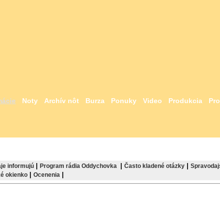
mácie
Noty
Archív nôt
Burza
Ponuky
Video
Produkcia
Pro
|
|
|
je informujú
Program rádia Oddychovka
Často kladené otázky
Spravodaj
|
|
é okienko
Ocenenia