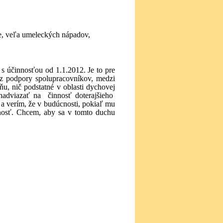
e, veľa umeleckých nápadov,
 účinnosťou od 1.1.2012. Je to pre
z podpory spolupracovníkov, medzi
u, nič podstatné v oblasti dychovej
nadviazať na
činnosť doterajšieho
a verím, že v budúcnosti, pokiaľ mu
óznosť. Chcem, aby sa v tomto duchu